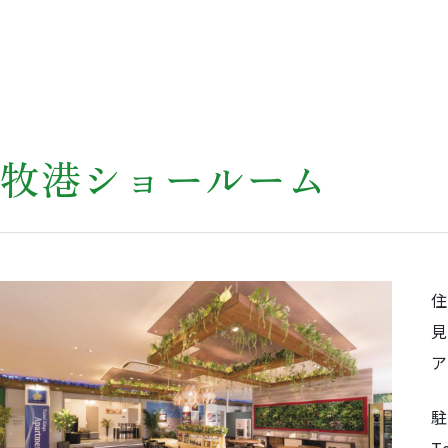
牧港ショールーム
ア
T