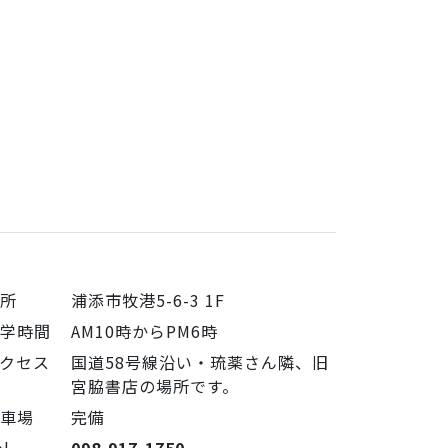
住所
浦添市牧港5-6-3 1F
見学時間
AM10時からPM6時
クセス
国道58号線沿い・琉薬さん隣、旧
宮脇書店の場所です。
駐車場
完備
el
098-917-1750