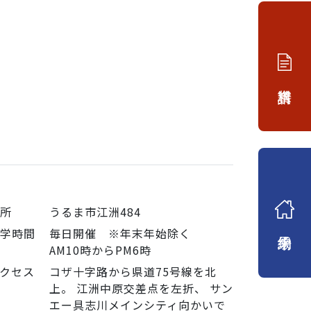
資料請求
住所
うるま市江洲484
来場予約
見学時間
毎日開催 ※年末年始除く
AM10時からPM6時
クセス
コザ十字路から県道75号線を北
上。 江洲中原交差点を左折、 サン
エー具志川メインシティ向かいで