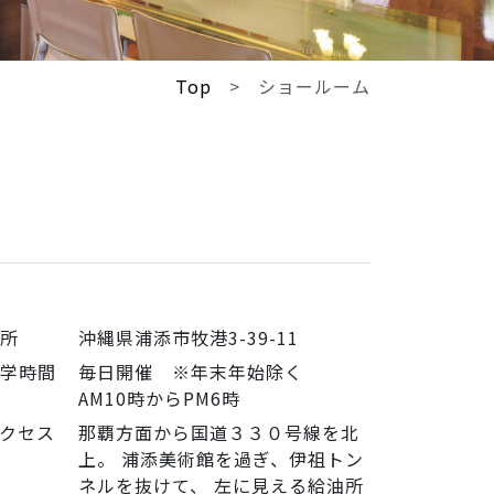
Top
ショールーム
住所
沖縄県浦添市牧港3-39-11
見学時間
毎日開催 ※年末年始除く
AM10時からPM6時
クセス
那覇方面から国道３３０号線を北
上。 浦添美術館を過ぎ、伊祖トン
ネルを抜けて、 左に見える給油所