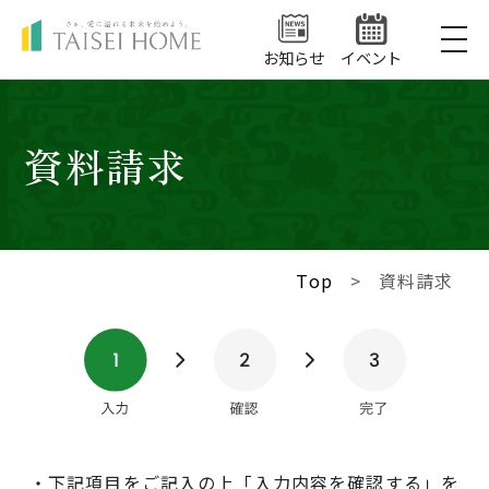
お知らせ
イベント
私たちの家づくり
資料請求
住まいシリーズ
Top
資料請求
LEQUIO・COOL
マンションシリーズ
NEWうるま
ミッドヒルズ沢岻（完売）
ハイグレードうるま
ショールーム
リゾートテラス宜野座シエロ
守礼
・下記項目をご記入の上「入力内容を確認する」を